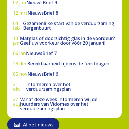
02 jun
NieuwsBrief 9
12 mrt
NieuwsBrief 8
04
Gezamenlijke start van de verduurzaming
feb
Bergenbuurt
13
Matglas of doorzichtig glas in de voordeur?
jan
Geef uw voorkeur door vóór 20 januari!
06 jan
NieuwsBrief 7
23 dec
Bereikbaarheid tijdens de feestdagen
05 nov
NieuwsBrief 6
21
Informeren over het
okt
verduurzamingsplan
27
Vanaf deze week informeren wij de
aug
huurders van Vidomes over het
verduurzamingsplan
Al het nieuws