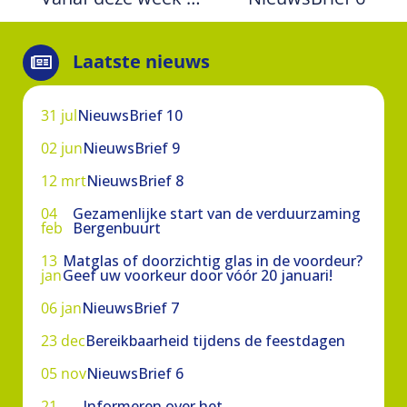
Laatste nieuws
31 jul
NieuwsBrief 10
02 jun
NieuwsBrief 9
12 mrt
NieuwsBrief 8
04
Gezamenlijke start van de verduurzaming
feb
Bergenbuurt
13
Matglas of doorzichtig glas in de voordeur?
jan
Geef uw voorkeur door vóór 20 januari!
06 jan
NieuwsBrief 7
23 dec
Bereikbaarheid tijdens de feestdagen
05 nov
NieuwsBrief 6
21
Informeren over het