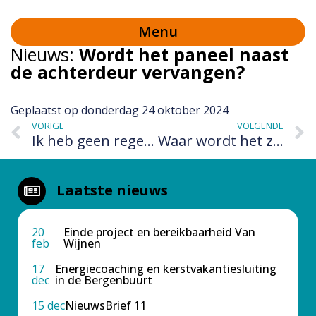
Menu
Nieuws:
Wordt het paneel naast
de achterdeur vervangen?
Geplaatst op
donderdag 24 oktober 2024
VORIGE
VOLGENDE
Ik heb geen regenpijp, maar wil deze wel graag voor een regenton. Kan dat?
Waar wordt het zonnescherm opgeslagen tijdens de werkzaamheden?
Laatste nieuws
20
Einde project en bereikbaarheid Van
feb
Wijnen
17
Energiecoaching en kerstvakantiesluiting
dec
in de Bergenbuurt
15 dec
NieuwsBrief 11