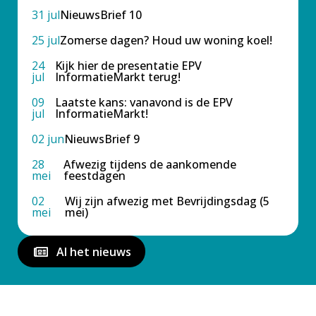
31 jul
NieuwsBrief 10
25 jul
Zomerse dagen? Houd uw woning koel!
24
Kijk hier de presentatie EPV
jul
InformatieMarkt terug!
09
Laatste kans: vanavond is de EPV
jul
InformatieMarkt!
02 jun
NieuwsBrief 9
28
Afwezig tijdens de aankomende
mei
feestdagen
02
Wij zijn afwezig met Bevrijdingsdag (5
mei
mei)
Al het nieuws