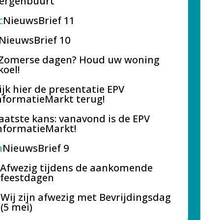
ergenbuurt
c
NieuwsBrief 11
NieuwsBrief 10
Zomerse dagen? Houd uw woning
koel!
ijk hier de presentatie EPV
nformatieMarkt terug!
aatste kans: vanavond is de EPV
nformatieMarkt!
n
NieuwsBrief 9
Afwezig tijdens de aankomende
feestdagen
Wij zijn afwezig met Bevrijdingsdag
(5 mei)