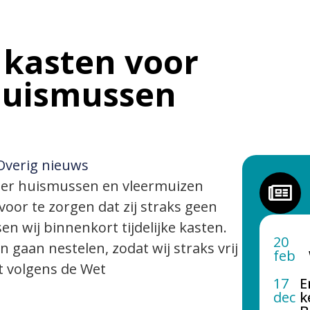
e kasten voor
huismussen
Overig nieuws
at er huismussen en vleermuizen
or te zorgen dat zij straks geen
 wij binnenkort tijdelijke kasten.
20
n gaan nestelen, zodat wij straks vrij
feb
ht volgens de Wet
17
E
dec
k