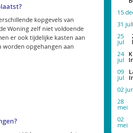
B
laatst?
15 de
verschillende kopgevels van
31 jul
 Woning zelf niet voldoende
25
n er ook tijdelijke kasten aan
jul
sten worden opgehangen aan
24
K
jul
I
09
L
jul
I
02 ju
28
mei
02
angen?
mei