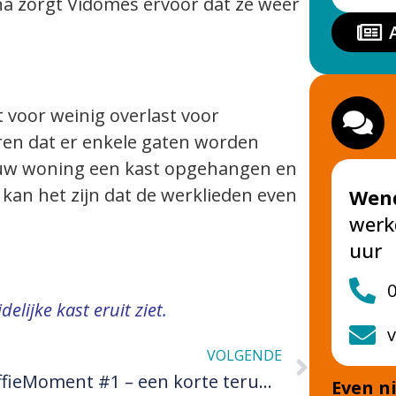
na zorgt Vidomes ervoor dat ze weer
t voor weinig overlast voor
en dat er enkele gaten worden
 uw woning een kast opgehangen en
 kan het zijn dat de werklieden even
Wen
werk
uur
0
elijke kast eruit ziet.
VOLGENDE
KoffieMoment #1 – een korte terugblik
Even n