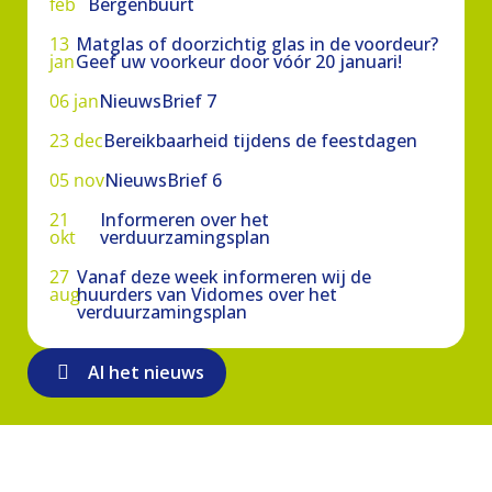
feb
Bergenbuurt
13
Matglas of doorzichtig glas in de voordeur?
jan
Geef uw voorkeur door vóór 20 januari!
06 jan
NieuwsBrief 7
23 dec
Bereikbaarheid tijdens de feestdagen
05 nov
NieuwsBrief 6
21
Informeren over het
okt
verduurzamingsplan
27
Vanaf deze week informeren wij de
aug
huurders van Vidomes over het
verduurzamingsplan
Al het nieuws