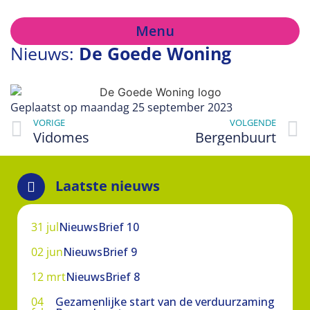
Menu
Nieuws:
De Goede Woning
Geplaatst op
maandag 25 september 2023
VORIGE
VOLGENDE
Vidomes
Bergenbuurt
Laatste nieuws
31 jul
NieuwsBrief 10
02 jun
NieuwsBrief 9
12 mrt
NieuwsBrief 8
04
Gezamenlijke start van de verduurzaming